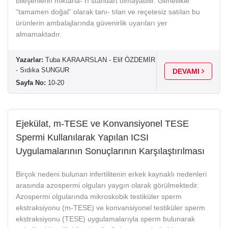
bileşenlerin miktarla- rı standart olmayabilir. Genellikle
“tamamen doğal” olarak tanı- tılan ve reçetesiz satılan bu
ürünlerin ambalajlarında güvenirlik uyarıları yer
almamaktadır.
Yazarlar:
Tuba KARAARSLAN - Elif ÖZDEMİR
- Sıdıka SUNGUR
DEVAMI
Sayfa No:
10-20
Ejekülat, m-TESE ve Konvansiyonel TESE
Spermi Kullanılarak Yapılan ICSI
Uygulamalarının Sonuçlarının Karşılaştırılması
Birçok nedeni bulunan infertilitenin erkek kaynaklı nedenleri
arasında azospermi olguları yaygın olarak görülmektedir.
Azospermi olgularında mikroskobik testiküler sperm
ekstraksiyonu (m-TESE) ve konvansiyonel testiküler sperm
ekstraksiyonu (TESE) uygulamalarıyla sperm bulunarak