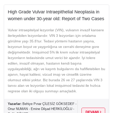
High Grade Vulvar Intraepithelial Neoplasia in
women under 30-year old: Report of Two Cases
Vulvar intraepitelyal lezyonlar (VIN), vulvanın invazif kansere
ilerleyebilen lezyonlarıdır. VIN 3 lezyonları için ortalama
görülme yaşı 35.8’tur. Tedavi yöntemi hastanın yaşına,
lezyonun boyut ve yaygınlığına ve cerrahi deneyime gore
değişmektedir. Imiquimod 5% lik krem vulvar intraepitelyal
lezyonların tedavisinde umut verici bir ajandır. İyi tolere
edilen, invazif olmayan, hastanın kendi başına
uygulayabildiği, ağrı ve kaşıntı bulgularını da hafifletebilen bu
ajanın, hayat kalitesi, vücud imajı ve cinsellik üzerine
olumsuz etkisi yoktur. Biz burada 26 ve 27 yaşlarında VIN 3
tanısı alan ve lezyonları lokal imiquimod tedavisi ile hızlıca
regrese olan iki olguyu sunmayı amaçladık.
Yazarlar:
Behiye Pınar ÇİLESİZ GÖKSEDEF -
Onur NUMAN - Emine Dilşad HERKİLOĞLU -
DEVAMI