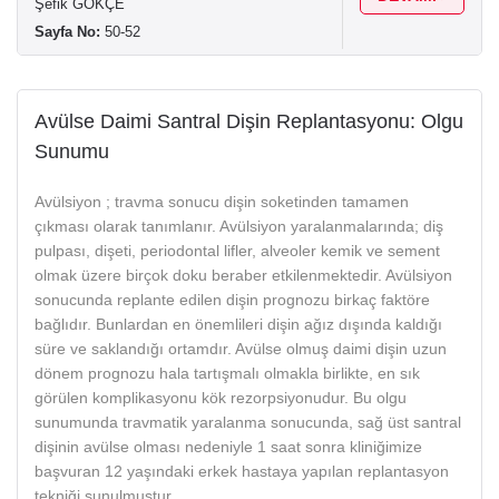
Şefik GÖKÇE
Sayfa No:
50-52
Avülse Daimi Santral Dişin Replantasyonu: Olgu
Sunumu
Avülsiyon ; travma sonucu dişin soketinden tamamen
çıkması olarak tanımlanır. Avülsiyon yaralanmalarında; diş
pulpası, dişeti, periodontal lifler, alveoler kemik ve sement
olmak üzere birçok doku beraber etkilenmektedir. Avülsiyon
sonucunda replante edilen dişin prognozu birkaç faktöre
bağlıdır. Bunlardan en önemlileri dişin ağız dışında kaldığı
süre ve saklandığı ortamdır. Avülse olmuş daimi dişin uzun
dönem prognozu hala tartışmalı olmakla birlikte, en sık
görülen komplikasyonu kök rezorpsiyonudur. Bu olgu
sunumunda travmatik yaralanma sonucunda, sağ üst santral
dişinin avülse olması nedeniyle 1 saat sonra kliniğimize
başvuran 12 yaşındaki erkek hastaya yapılan replantasyon
tekniği sunulmuştur.