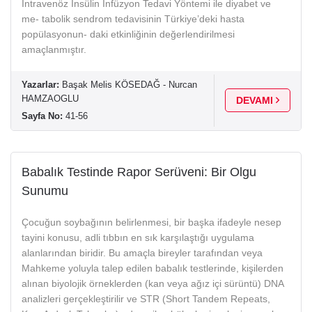
İntravenöz İnsülin İnfüzyon Tedavi Yöntemi ile diyabet ve
me- tabolik sendrom tedavisinin Türkiye’deki hasta
popülasyonun- daki etkinliğinin değerlendirilmesi
amaçlanmıştır.
Yazarlar:
Başak Melis KÖSEDAĞ - Nurcan
HAMZAOGLU
DEVAMI
Sayfa No:
41-56
Babalık Testinde Rapor Serüveni: Bir Olgu
Sunumu
Çocuğun soybağının belirlenmesi, bir başka ifadeyle nesep
tayini konusu, adli tıbbın en sık karşılaştığı uygulama
alanlarından biridir. Bu amaçla bireyler tarafından veya
Mahkeme yoluyla talep edilen babalık testlerinde, kişilerden
alınan biyolojik örneklerden (kan veya ağız içi sürüntü) DNA
analizleri gerçekleştirilir ve STR (Short Tandem Repeats,