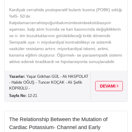
Kardiyak cerrahide postoperatif bulantı kusma (POBK) sıklığı
%45- 50’dir.
Kalpdamarcerrahisiyoğunbakımünitesindeekstübasyon
aşaması, kalp atım hızında ve kan basıncında değişikliklerin
ve ri- tim bozukluklarının görülebileceği kritik dönemdir.
Sempatik uya- rı miyokardiyal kontraktiliteyi ve sistemik
vasküler resistansı artırır, miyorkardiyal iskemi, aritmi,
kanama eğilimi oluşturur. Öğürmek- se parasempatik sistemi
aktive ederek bradikardi ve hipotansiyonla sonuçlanabilir.
Yazarlar:
Yaşar Gökhan GÜL - Ali HASPOLAT
- Halide OĞUŞ - Tuncer KOÇAK - Ali Şefik
DEVAMI
KÖPRÜLÜ -
Sayfa No:
12-21
The Relationship Between the Mutation of
Cardiac Potassium- Channel and Early