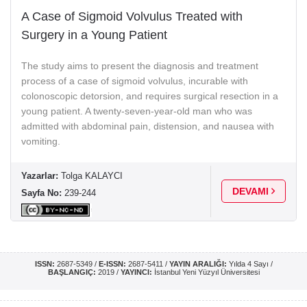
A Case of Sigmoid Volvulus Treated with
Surgery in a Young Patient
The study aims to present the diagnosis and treatment
process of a case of sigmoid volvulus, incurable with
colonoscopic detorsion, and requires surgical resection in a
young patient. A twenty-seven-year-old man who was
admitted with abdominal pain, distension, and nausea with
vomiting.
Yazarlar:
Tolga KALAYCI
DEVAMI
Sayfa No:
239-244
ISSN:
2687-5349 /
E-ISSN:
2687-5411 /
YAYIN ARALIĞI:
Yılda 4 Sayı /
BAŞLANGIÇ:
2019 /
YAYINCI:
İstanbul Yeni Yüzyıl Üniversitesi