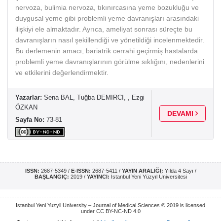
nervoza, bulimia nervoza, tıkınırcasına yeme bozukluğu ve
duygusal yeme gibi problemli yeme davranışları arasındaki
ilişkiyi ele almaktadır. Ayrıca, ameliyat sonrası süreçte bu
davranışların nasıl şekillendiği ve yönetildiği incelenmektedir.
Bu derlemenin amacı, bariatrik cerrahi geçirmiş hastalarda
problemli yeme davranışlarının görülme sıklığını, nedenlerini
ve etkilerini değerlendirmektir.
Yazarlar:
Sena BAL, Tuğba DEMIRCI, , Ezgi
ÖZKAN
DEVAMI
Sayfa No:
73-81
ISSN:
2687-5349 /
E-ISSN:
2687-5411 /
YAYIN ARALIĞI:
Yılda 4 Sayı /
BAŞLANGIÇ:
2019 /
YAYINCI:
İstanbul Yeni Yüzyıl Üniversitesi
Istanbul Yeni Yuzyil University – Journal of Medical Sciences © 2019 is licensed
under CC BY-NC-ND 4.0