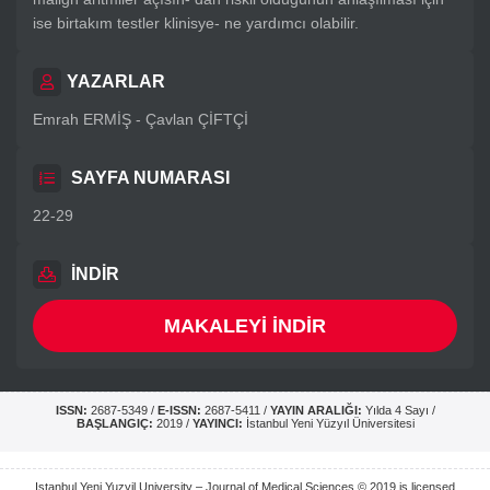
ise birtakım testler klinisye- ne yardımcı olabilir.
YAZARLAR
Emrah ERMİŞ - Çavlan ÇİFTÇİ
SAYFA NUMARASI
22-29
İNDİR
MAKALEYİ İNDİR
ISSN:
2687-5349 /
E-ISSN:
2687-5411 /
YAYIN ARALIĞI:
Yılda 4 Sayı /
BAŞLANGIÇ:
2019 /
YAYINCI:
İstanbul Yeni Yüzyıl Üniversitesi
Istanbul Yeni Yuzyil University – Journal of Medical Sciences © 2019 is licensed