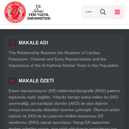
MAKALE ADI
The Relationship Between the Mutation of Cardiac
Potassium- Channel and Early Repolarization and the
Importance of the Arrhythmia Marker Tests in this Population
MAKALE ÖZETİ
Erken repolarizasyon (ER) elektrokardiyografik (EKG) paterni
toplumda nadir değildir. Yıllardır benign kabul edilen bu EKG
anormalliği, ani kardiyak ölümler (AKÖ) ile olan ilişkinin
ortaya konmasıyla dikkatleri üzerine çekmiştir. Ölümcül aritmi
öyküsü ile EKG’de bu paternin birlikte bulunması ER
sendromu (ERS) olarak tanımlanır. Hangi ER paterninin
malign aritmiler açısın- dan riskli olduğunun anlaşılması için