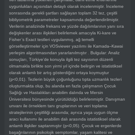
uygunlukları açısından detaylı olarak incelenmiştir. İnceleme
sonrasında gerekli şartları sağlayan toplam 32 tez, çeşitli
bibliyometrik parametreler kapsamında değerlendirilmiştir.
Verilerin analizinde frekans ve yüzde dağılımlarının yanı sıra
değişkenler arası ilişkileri belirlemek amacıyla Ki-kare ve
Fisher’s Exact testleri uygulanmış, ağ temelli
görselleştirmeler için VOSviewer yazılımı ile Kamada–Kawai
yerleşim algoritmasından yararlanılmıştır . Bulgular: Analiz
sonuçları, Türkiye’de konuyla ilgili tez sayısının düzenli
olmamakla birlikte son yirmi yıl içinde belirgin ve istatistiksel
olarak anlamlı bir artış gösterdiğini ortaya koymuştur
(p<0,01). Tezlerin büyük çoğunluğunu tıpta uzmanlık tezleri
oluşturmakta olup, bu alanda en fazla çalışmanın Çocuk
Sağlığı ve Hastalıkları anabilim dalında ve Mersin
Üniversitesi bünyesinde yürütüldüğü belirlenmiştir. Danışman
unvanı ile örneklem tanı gruplarının ve veri toplama
stratejilerinin çeşitliliği arasında; ayrıca yaşa uygun ölçme
aracı kullanımı ile anabilim dalı arasında istatistiksel olarak
anlamlı ilişkiler saptanmıştır (p<0,05). Çocuk ve ergenlerde
başağrılarının psikolojik semptomlar, yaşam kalitesi ve