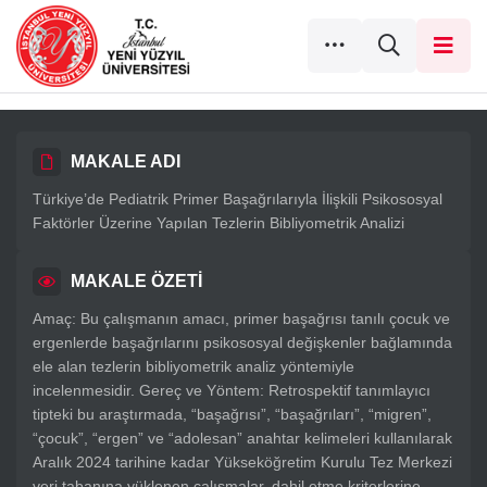
MAKALE ADI
Türkiye’de Pediatrik Primer Başağrılarıyla İlişkili Psikososyal
Faktörler Üzerine Yapılan Tezlerin Bibliyometrik Analizi
MAKALE ÖZETİ
Amaç: Bu çalışmanın amacı, primer başağrısı tanılı çocuk ve
ergenlerde başağrılarını psikososyal değişkenler bağlamında
ele alan tezlerin bibliyometrik analiz yöntemiyle
incelenmesidir. Gereç ve Yöntem: Retrospektif tanımlayıcı
tipteki bu araştırmada, “başağrısı”, “başağrıları”, “migren”,
“çocuk”, “ergen” ve “adolesan” anahtar kelimeleri kullanılarak
Aralık 2024 tarihine kadar Yükseköğretim Kurulu Tez Merkezi
veri tabanına yüklenen çalışmalar, dahil etme kriterlerine