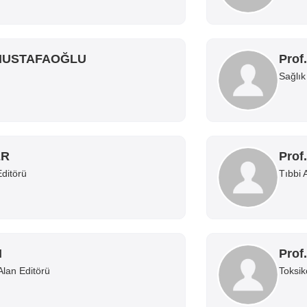
AMUSTAFAOĞLU
Prof
Sağlık
ER
Prof
Editörü
Tıbbi 
N
Prof
Alan Editörü
Toksik