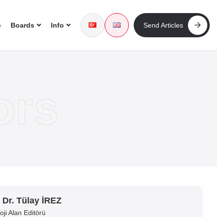
e
Boards
Info
Send Articles
s
. Dr. Tülay İREZ
oji Alan Editörü