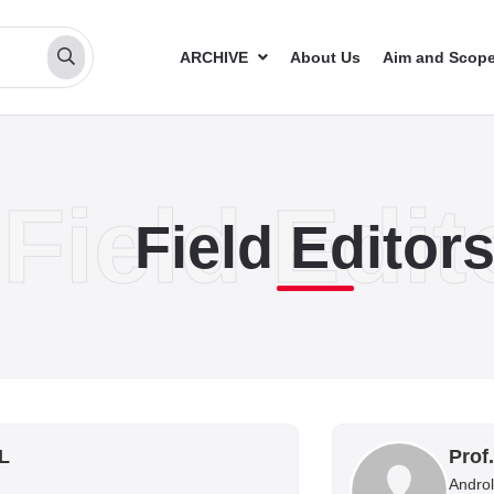
ARCHIVE
About Us
Aim and Scop
Field Editor
L
Prof
Androl