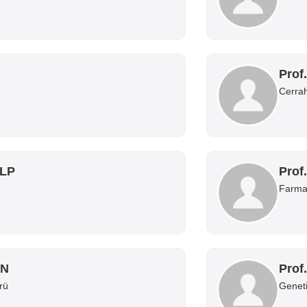
Prof
Cerrah
ALP
Prof
Farmak
EN
Prof
rü
Geneti